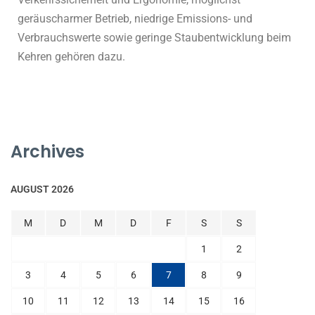
geräuscharmer Betrieb, niedrige Emissions- und
Verbrauchswerte sowie geringe Staubentwicklung beim
Kehren gehören dazu.
Archives
AUGUST 2026
M
D
M
D
F
S
S
1
2
3
4
5
6
7
8
9
10
11
12
13
14
15
16